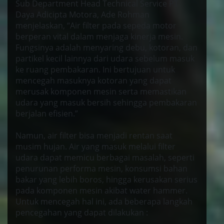
Sub Department Head Technical Service PT
Daya Adicipta Motora, Ade Rohman
menjelaskan, “Air filter pada sepeda motor
berperan vital dalam menjaga kinerja mesin.
Fungsinya adalah menyaring debu, kotoran, dan
partikel kecil lainnya dari udara sebelum masuk
ke ruang pembakaran. Ini bertujuan untuk
mencegah masuknya kotoran yang dapat
merusak komponen mesin serta memastikan
udara yang masuk bersih sehingga pembakaran
berjalan efisien.”
Namun, air filter bisa menjadi rentan saat
musim hujan. Air yang masuk melalui filter
udara dapat memicu berbagai masalah, seperti
penurunan performa mesin, konsumsi bahan
bakar yang lebih boros, hingga kerusakan serius
pada komponen mesin akibat water hammer.
Untuk mencegah hal ini, ada beberapa langkah
pencegahan yang dapat dilakukan :