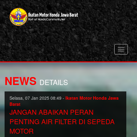
Toggle
navigati
NEWS
DETAILS
Selasa, 07 Jan 2025 08:49 -
Ikatan Motor Honda Jawa
Barat
JANGAN ABAIKAN PERAN
PENTING AIR FILTER DI SEPEDA
MOTOR