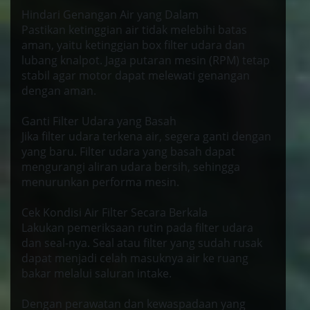
Hindari Genangan Air yang Dalam
Pastikan ketinggian air tidak melebihi batas
aman, yaitu ketinggian box filter udara dan
lubang knalpot. Jaga putaran mesin (RPM) tetap
stabil agar motor dapat melewati genangan
dengan aman.
Ganti Filter Udara yang Basah
Jika filter udara terkena air, segera ganti dengan
yang baru. Filter udara yang basah dapat
mengurangi aliran udara bersih, sehingga
menurunkan performa mesin.
Cek Kondisi Air Filter Secara Berkala
Lakukan pemeriksaan rutin pada filter udara
dan seal-nya. Seal atau filter yang sudah rusak
dapat menjadi celah masuknya air ke ruang
bakar melalui saluran intake.
Dengan perawatan dan kewaspadaan yang