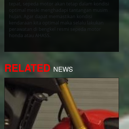
tepat, sepeda motor akan tetap dalam kondisi
optimal meski menghadapi tantangan musim
hujan. Agar dapat memastikan kondisi
kendaraan kita optimal maka selalu lakukan
perawatan di bengkel resmi sepeda motor
honda atau AHASS.
RELATED
NEWS