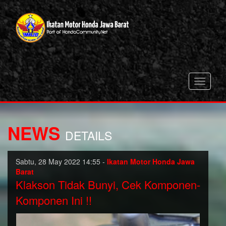
Toggle
navigati
NEWS
DETAILS
Sabtu, 28 May 2022 14:55 -
Ikatan Motor Honda Jawa
Barat
Klakson Tidak Bunyi, Cek Komponen-
Komponen Ini !!