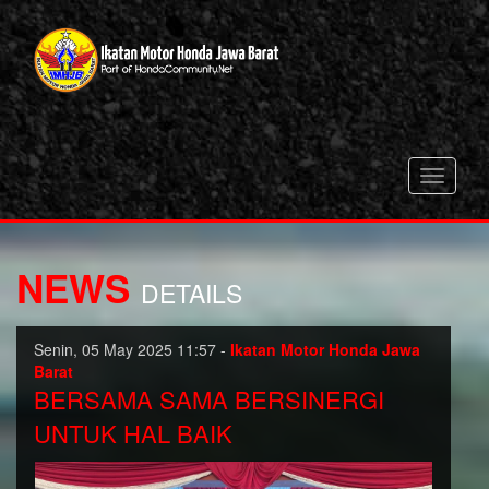
Toggle
navigati
NEWS
DETAILS
Senin, 05 May 2025 11:57 -
Ikatan Motor Honda Jawa
Barat
BERSAMA SAMA BERSINERGI
UNTUK HAL BAIK