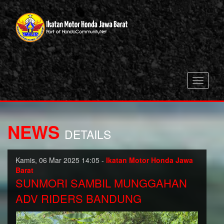
Toggle
navigati
NEWS
DETAILS
Kamis, 06 Mar 2025 14:05 -
Ikatan Motor Honda Jawa
Barat
SUNMORI SAMBIL MUNGGAHAN
ADV RIDERS BANDUNG